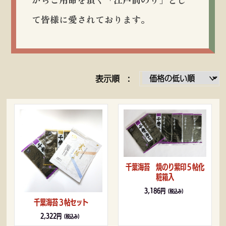
て皆様に愛されております。
表示順 :
千葉海苔 焼のり紫印５帖化
粧箱入
3,186円
（税込み）
千葉海苔３帖セット
2,322円
（税込み）