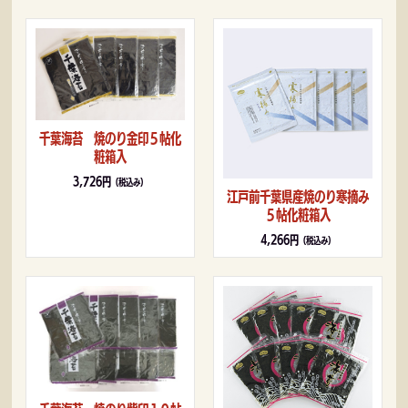
千葉海苔 焼のり金印５帖化
粧箱入
3,726円
（税込み）
江戸前千葉県産焼のり寒摘み
５帖化粧箱入
4,266円
（税込み）