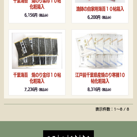
千葉海苔 焼のり紫印１０帖
化粧箱入
漁師の自家用海苔１０帖箱入
6,156円
（税込み）
6,200円
（税込み）
江戸前千葉県産焼のり寒摘10
千葉海苔 焼のり金印１０帖
帖化粧箱入
化粧箱入
8,316円
7,236円
（税込み）
（税込み）
表示件数：1～8 / 8