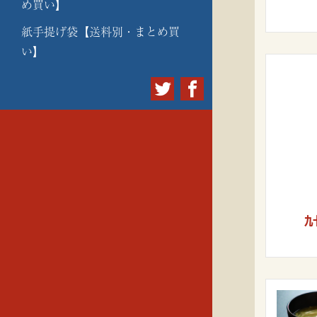
め買い】
紙手提げ袋【送料別・まとめ買
い】
九