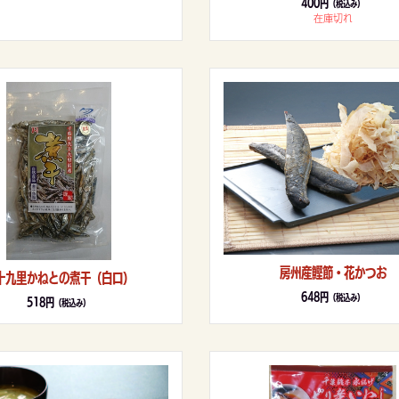
400円
（税込み）
在庫切れ
房州産鰹節・花かつお
十九里かねとの煮干（白口）
648円
（税込み）
518円
（税込み）