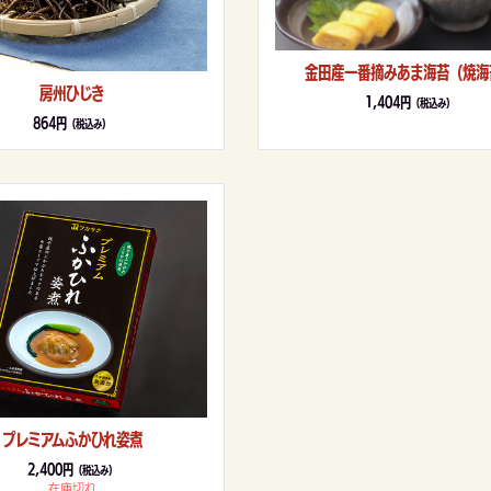
金田産一番摘みあま海苔（焼海
房州ひじき
1,404円
（税込み）
864円
（税込み）
プレミアムふかひれ姿煮
2,400円
（税込み）
在庫切れ