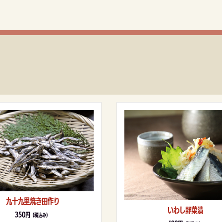
九十九里焼き田作り
いわし野菜漬
350円
（税込み）