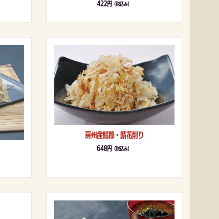
422円
（税込み）
房州産鯖節・鯖花削り
648円
（税込み）