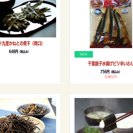
十九里かねとの煮干（青口）
648円
（税込み）
千葉銚子水揚げピリ辛いわ
756円
（税込み）
在庫切れ