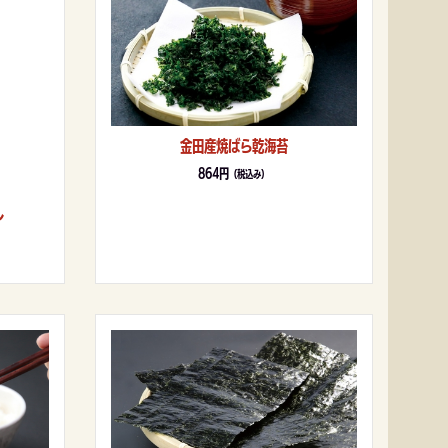
金田産焼ばら乾海苔
864円
（税込み）
し