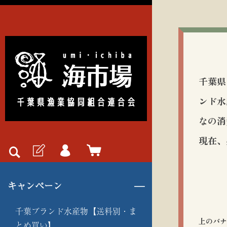
千葉県
ンド水
なの消
現在、
キャンペーン
千葉ブランド水産物【送料別・ま
上のバ
とめ買い】