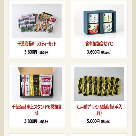
食卓缶詰合せYO
千葉海苔ﾊﾞﾗｴﾃｨｰｾｯﾄ
3,600円
3,600円
（税込み）
（税込み）
千葉海苔卓上スタンド6袋詰合
江戸前ﾌﾟﾚﾐｱﾑ焼海苔(手入
せ
れ)
3,800円
5,000円
（税込み）
（税込み）