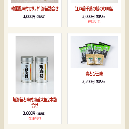
韓国風味付けｻﾗﾀﾞ海苔詰合せ
江戸前千葉の焼のり明紫
3,000円
3,000円
（税込み）
（税込み）
在庫切れ
青とび三昧
3,200円
（税込み）
焼海苔と味付海苔大缶2本詰
合せ
3,000円
（税込み）
在庫切れ