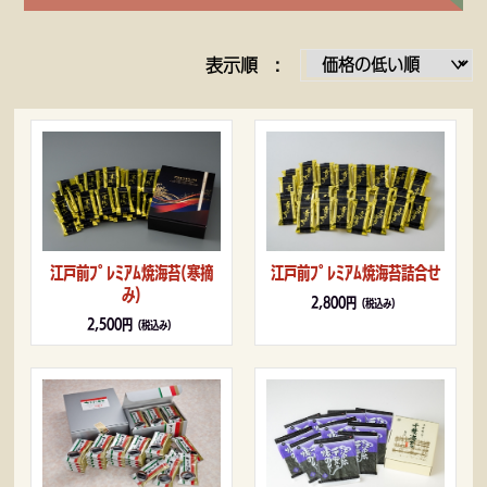
表示順 :
江戸前ﾌﾟﾚﾐｱﾑ焼海苔(寒摘
江戸前ﾌﾟﾚﾐｱﾑ焼海苔詰合せ
み)
2,800円
（税込み）
2,500円
（税込み）