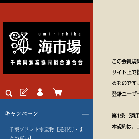
この会員規
サイト上で
るものです
登録ユーザ
キャンペーン
第1条（適
本規約は、
千葉ブランド水産物【送料別・ま
とめ買い】