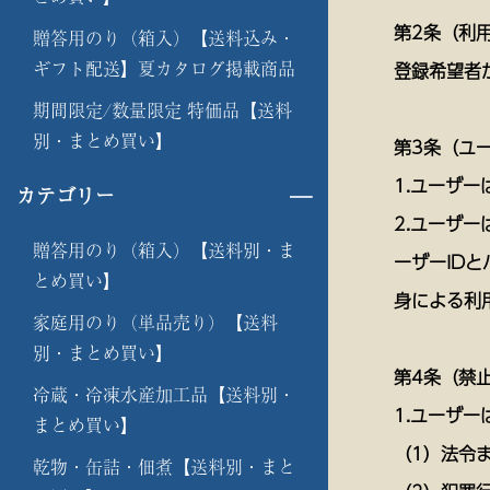
第2条（利
贈答用のり（箱入）【送料込み・
ギフト配送】夏カタログ掲載商品
登録希望者
期間限定/数量限定 特価品【送料
別・まとめ買い】
第3条（ユ
1.ユーザ
カテゴリー
2.ユーザ
贈答用のり（箱入）【送料別・ま
ーザーID
とめ買い】
身による利
家庭用のり（単品売り）【送料
別・まとめ買い】
第4条（禁
冷蔵・冷凍水産加工品【送料別・
1.ユーザ
まとめ買い】
（1）法令
乾物・缶詰・佃煮【送料別・まと