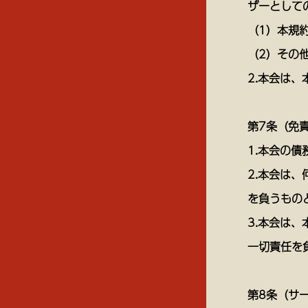
ザーとして
（1）本規
（2）その
2.本会は
第7条（免
1.本会の
2.本会は
を負うもの
3.本会は
一切責任を
第8条（サ