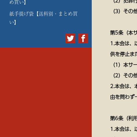
（2）犯罪
め買い】
（3）その
紙手提げ袋【送料別・まとめ買
い】
第5条（本
1.本会は
供を停止ま
（1）本サ
（2）その
2.本会は
由を問わず
第6条（利
1.本会は