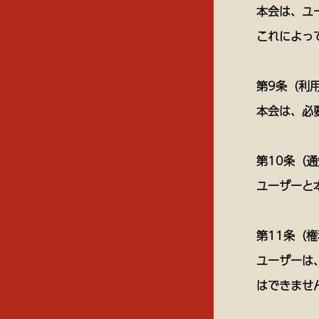
本会は、ユ
これによっ
第9条（利
本会は、必
第10条（
ユーザーと
第11条（
ユーザーは
はできませ