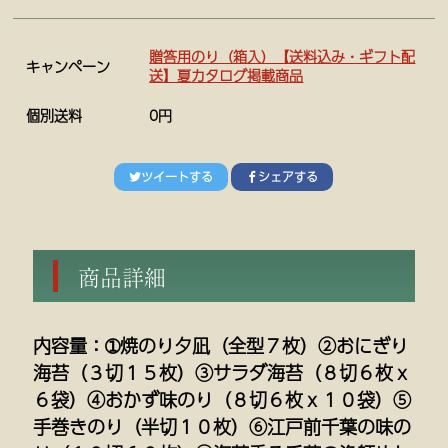
贈答用のり（箱入）【送料込み・ギフト配
キャンペーン
送】夏カタログ掲載商品
個別送料
0円
ツイートする
シェアする
商品詳細
内容量：➀焼のり夕凪（全型７枚）②おにぎり
海苔（３切１５枚）③サラダ海苔（８切６枚ｘ
６袋）④おかず味のり（８切６枚ｘ１０袋）⑤
手巻きのり（半切１０枚）⑥江戸前千葉の味の