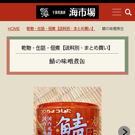
HOME
乾物・缶詰・佃煮【送料別・まとめ買い】
鯖の味噌煮缶
乾物・缶詰・佃煮【送料別・まとめ買い】
鯖の味噌煮缶