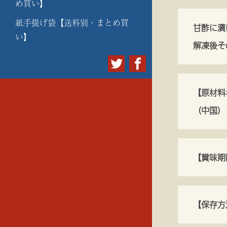
め買い】
紙手提げ袋【送料別・まとめ買
甘酢に漬
い】
解凍後そ
【原材料
（中国）
【賞味期
【保存方