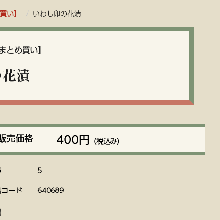
買い】
いわし卯の花漬
まとめ買い】
の花漬
400円
販売価格
（税込み）
庫
5
品コード
640689
量