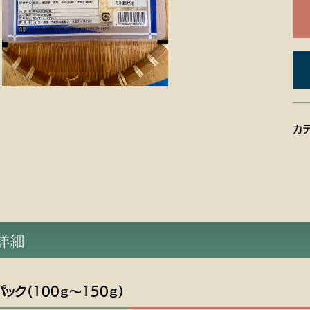
カ
品詳細
パック（100ｇ～150ｇ）